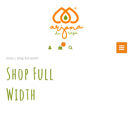
0
Inicio
|
Shop full width
Shop Full
Width