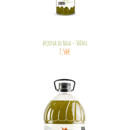
Arjona de Rasa – 500ml
7,50
€