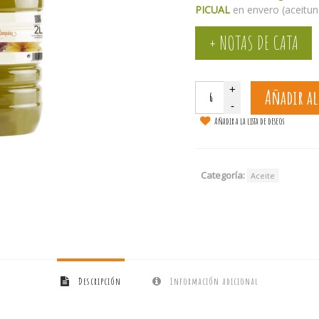
PICUAL
en envero (aceitun
+ NOTAS DE CATA
Añadir al
Añadir a la lista de deseos
Categoría:
Aceite
Descripción
Información adicional