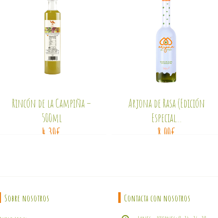
Rincón de la Campiña –
Arjona de Rasa (Edición
500ml
Especial...
4,30
€
8,00
€
Sobre nosotros
Contacta con nosotros