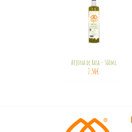
Arjona de Rasa – 500ml
7,50
€