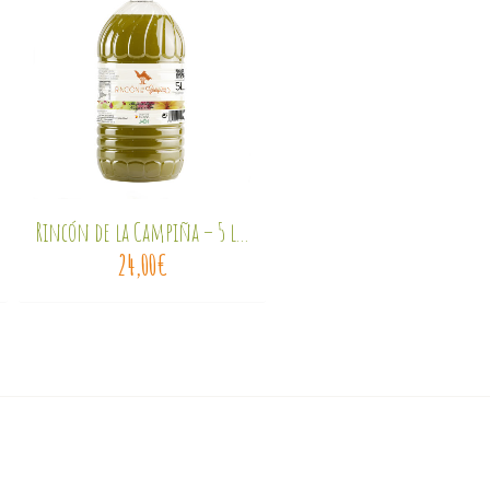
Rincón de la Campiña – 5 l...
Arjona de Rasa – Selección.
24,00
€
29,20
€