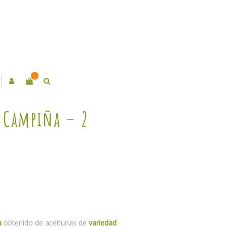
0
a Campiña – 2
a
obtenido de aceitunas de
variedad