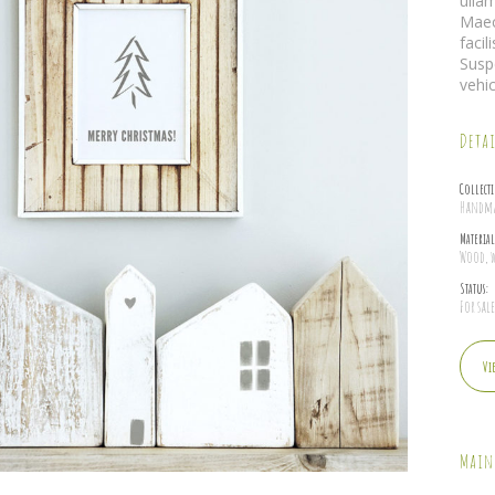
ulla
Maec
facil
Susp
vehi
Detai
Collect
Handmad
Material
Wood, w
Status:
For sal
Vi
Main