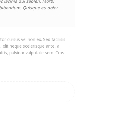
nc lacinia dui sapien. Morbi
et bibendum. Quisque eu dolor
r cursus vel non ex. Sed facilisis
, elit neque scelerisque ante, a
ttis, pulvinar vulputate sem. Cras