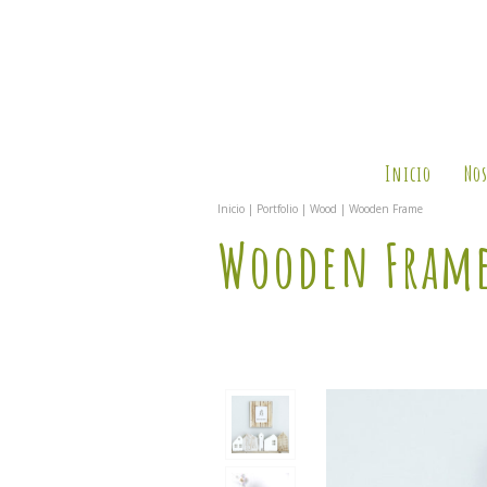
Inicio
Nos
Inicio
|
Portfolio
|
Wood
|
Wooden Frame
Wooden Fram