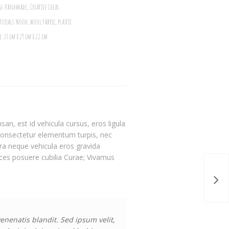
gs: Handmade, Creative Ideas
terials: Wood, wool fabric, plastic
ze: 28 cm X 29 cm X 22 cm
san, est id vehicula cursus, eros ligula
 consectetur elementum turpis, nec
ra neque vehicula eros gravida
rices posuere cubilia Curae; Vivamus
nenatis blandit. Sed ipsum velit,