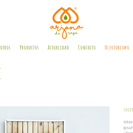
otros
Productos
Actualidad
Contacto
Oleoturismo
e
Shor
Inte
ipsu