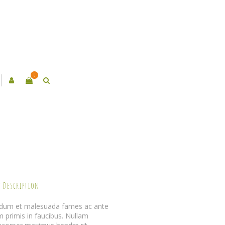
0
t Description
rdum et malesuada fames ac ante
m primis in faucibus. Nullam