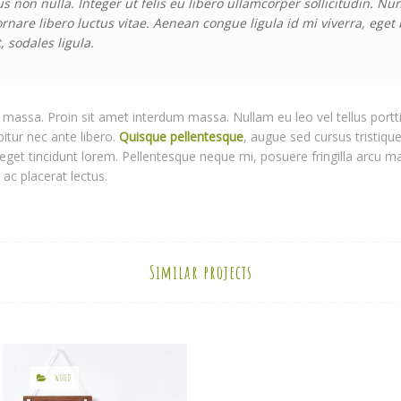
us non nulla. Integer ut felis eu libero ullamcorper sollicitudin. Nu
ornare libero luctus vitae. Aenean congue ligula id mi viverra, eg
, sodales ligula.
massa. Proin sit amet interdum massa. Nullam eu leo vel tellus porttito
bitur nec ante libero.
Quisque pellentesque
, augue sed cursus tristique
eget tincidunt lorem. Pellentesque neque mi, posuere fringilla arcu ma
ac placerat lectus.
Similar projects
WOOD