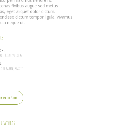
mcorper maximus hendre rit.
enas finibus augue sed metus
isis, eget aliquet dolor dictum.
endisse dictum tempor ligula. Vivamus
cula neque ut.
ls
ion:
e, Creative Ideas
s:
ool fabric, plastic
e
ew in the Shop
 Features