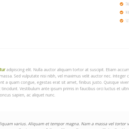
Ta
Ma
Si
tur
adipiscing elit. Nulla auctor aliquam tortor at suscipit. Etiam accum
 massa. Sed vulputate nisi nibh, vel maximus velit auctor nec. Integer
 a quam congue, egestas erat sit amet, finibus justo. Quisque viver
t tincidunt. Vestibulum ante ipsum primis in faucibus orci luctus et ult
honcus sapien, ac aliquet nunc.
liquam varius. Aliquam et tempor magna. Nam a massa vel tortor ve