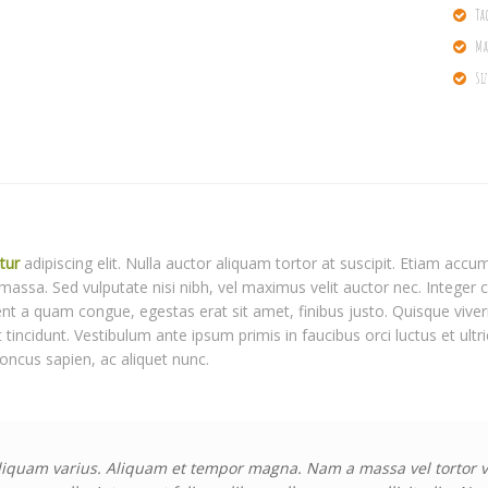
Ta
Ma
Si
tur
adipiscing elit. Nulla auctor aliquam tortor at suscipit. Etiam accum
 massa. Sed vulputate nisi nibh, vel maximus velit auctor nec. Integer
 a quam congue, egestas erat sit amet, finibus justo. Quisque viver
t tincidunt. Vestibulum ante ipsum primis in faucibus orci luctus et ult
honcus sapien, ac aliquet nunc.
liquam varius. Aliquam et tempor magna. Nam a massa vel tortor ve