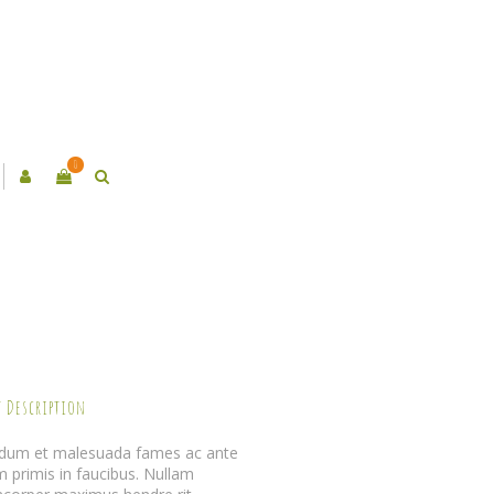
0
t Description
rdum et malesuada fames ac ante
m primis in faucibus. Nullam