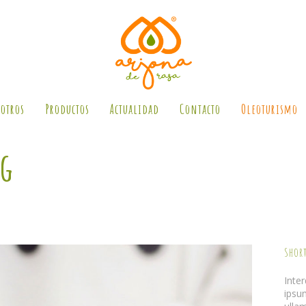
otros
Productos
Actualidad
Contacto
Oleoturismo
ng
Shor
Inte
ipsu