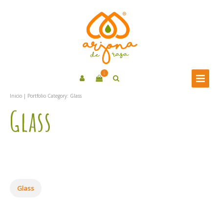
0
Inicio
| Portfolio Category:
Glass
Glass
Glass